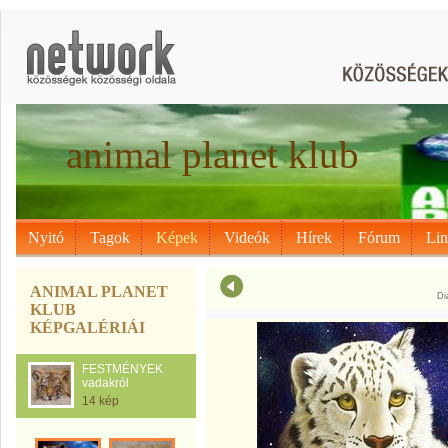
animal planet klub
Nyitó
Tagok
Képek
Videók
Hírek
Fórum
Li
ANIMAL PLANET
Di
KLUB
KÉPGALÉRIÁI
FESTMÉNYEK
vadakról
14 kép