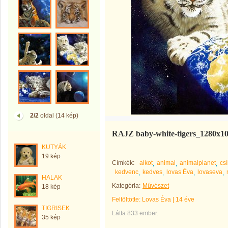
2/2
oldal (14 kép)
RAJZ baby-white-tigers_1280x1
KUTYÁK
19 kép
Címkék:
alkot
animal
animalplanet
cs
kedvenc
kedves
lovas Éva
lovaseva
HALAK
Kategória:
Művészet
18 kép
Feltöltötte:
Lovas Éva
|
14 éve
TIGRISEK
Látta 833 ember.
35 kép