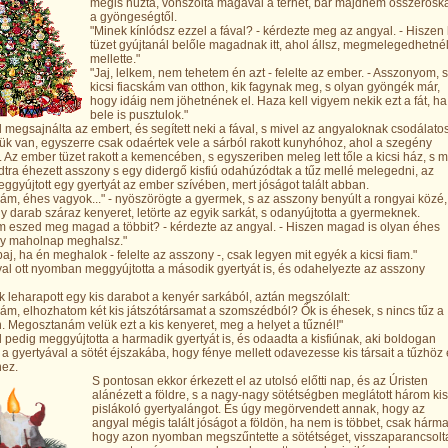
mégis húzta, vonszolta magával a terhet, bár majdnem összerosk
a gyöngeségtől.
"Minek kínlódsz ezzel a fával? - kérdezte meg az angyal. - Hiszen
tüzet gyújtanál belőle magadnak itt, ahol állsz, megmelegedhetné
mellette."
"Jaj, lelkem, nem tehetem én azt - felelte az ember. - Asszonyom, s
kicsi fiacskám van otthon, kik fagynak meg, s olyan gyöngék már,
hogy idáig nem jöhetnének el. Haza kell vigyem nekik ezt a fát, ha
bele is pusztulok."
 megsajnálta az embert, és segített neki a fával, s mivel az angyaloknak csodálato
ük van, egyszerre csak odaértek vele a sárból rakott kunyhóhoz, ahol a szegény
. Az ember tüzet rakott a kemencében, s egyszeriben meleg lett tőle a kicsi ház, s m
tra éhezett asszony s egy didergő kisfiú odahúzódtak a tűz mellé melegedni, az
ggyújtott egy gyertyát az ember szívében, mert jóságot talált abban.
m, éhes vagyok..." - nyöszörögte a gyermek, s az asszony benyúlt a rongyai közé,
gy darab száraz kenyeret, letörte az egyik sarkát, s odanyújtotta a gyermeknek.
m eszed meg magad a többit? - kérdezte az angyal. - Hiszen magad is olyan éhes
gy maholnap meghalsz."
aj, ha én meghalok - felelte az asszony -, csak legyen mit egyék a kicsi fiam."
al ott nyomban meggyújtotta a második gyertyát is, és odahelyezte az asszony
 leharapott egy kis darabot a kenyér sarkából, aztán megszólalt:
m, elhozhatom két kis játszótársamat a szomszédból? Ők is éhesek, s nincs tűz a
 Megosztanám velük ezt a kis kenyeret, meg a helyet a tűznél!"
 pedig meggyújtotta a harmadik gyertyát is, és odaadta a kisfiúnak, aki boldogan
i a gyertyával a sötét éjszakába, hogy fénye mellett odavezesse kis társait a tűzhöz
hez.
S pontosan ekkor érkezett el az utolsó előtti nap, és az Úristen
alánézett a földre, s a nagy-nagy sötétségben meglátott három kis
pislákoló gyertyalángot. És úgy megörvendett annak, hogy az
angyal mégis talált jóságot a földön, ha nem is többet, csak hárma
hogy azon nyomban megszűntette a sötétséget, visszaparancsolt