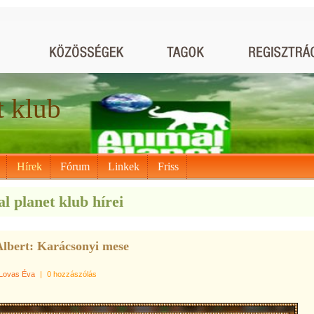
t klub
Hírek
Fórum
Linkek
Friss
l planet klub hírei
lbert: Karácsonyi mese
Lovas Éva
|
0 hozzászólás