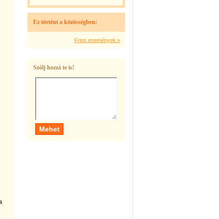
Ez történt a közösségben:
Friss események »
Szólj hozzá te is!
a