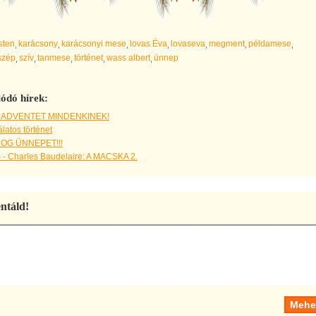
isten
karácsony
karácsonyi mese
lovas Éva
lovaseva
megment
példamese
szép
szív
tanmese
történet
wass albert
ünnep
ódó hírek:
 ADVENTET MINDENKINEK!
atos történet
OG ÜNNEPET!!!
- Charles Baudelaire: A MACSKA 2.
táld!