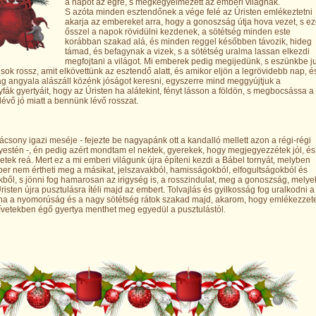
a napot az égre, s megkegyelmezett az emberi világnak.
S azóta minden esztendőnek a vége felé az Úristen emlékeztetni
akarja az embereket arra, hogy a gonoszság útja hova vezet, s ez
ősszel a napok rövidülni kezdenek, a sötétség minden este
korábban szakad alá, és minden reggel későbben távozik, hideg
támad, és befagynak a vizek, s a sötétség uralma lassan elkezdi
megfojtani a világot. Mi emberek pedig megijedünk, s eszünkbe ju
sok rossz, amit elkövettünk az esztendő alatt, és amikor eljön a legrövidebb nap, é
g angyala alászáll közénk jóságot keresni, egyszerre mind meggyújtjuk a
fák gyertyáit, hogy az Úristen ha alátekint, fényt lásson a földön, s megbocsássa a
évő jó miatt a bennünk lévő rosszat.
rácsony igazi meséje - fejezte be nagyapánk ott a kandalló mellett azon a régi-régi
estén -, én pedig azért mondtam el nektek, gyerekek, hogy megjegyezzétek jól, és
tek reá. Mert ez a mi emberi világunk újra építeni kezdi a Bábel tornyát, melyben
er nem értheti meg a másikat, jelszavakból, hamisságokból, elfogultságokból és
ekből, s jönni fog hamarosan az irigység is, a rosszindulat, meg a gonoszság, melye
Úristen újra pusztulásra ítéli majd az embert. Tolvajlás és gyilkosság fog uralkodni a
 ha a nyomorúság és a nagy sötétség rátok szakad majd, akarom, hogy emlékezzet
ívetekben égő gyertya menthet meg egyedül a pusztulástól.