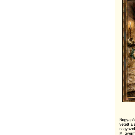
Nagyapán
vetett a 
nagyszob
Mi gyerm