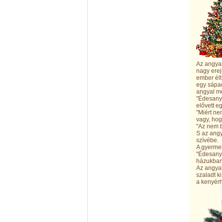
Az angyal
nagy erej
ember élt
egy sápad
angyal me
"Édesanyá
elővett e
"Miért ne
vagy, ho
"Az nem b
S az angy
szívébe.
A gyermek
"Édesanyá
házukban.
Az angyal
szaladt k
a kenyér