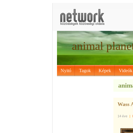
animal plane
Nyitó
Tagok
Képek
Videók
anima
Wass A
14 éve
|