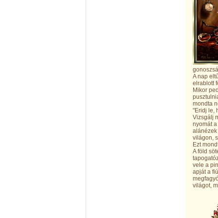
gonoszság
A nap elt
elrablott
Mikor ped
pusztulni
mondta n
"Eridj le
Vizsgálj 
nyomát a 
alánézek 
világon, s
Ezt mondt
A föld sö
tapogatóz
vele a pi
apját a f
megfagyók
világot, 