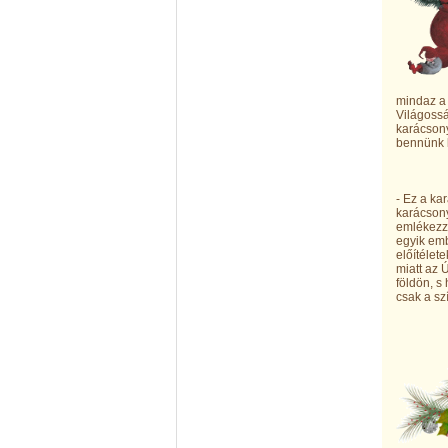
mindaz a 
Világossá
karácsony
bennünk l
- Ez a ka
karácsony
emlékezze
egyik emb
előítélet
miatt az 
földön, s
csak a sz