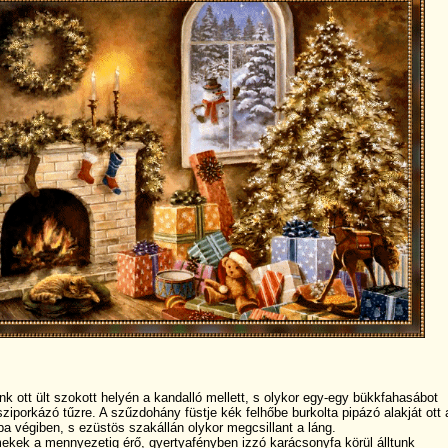
k ott ült szokott helyén a kandalló mellett, s olykor egy-egy bükkfahasábot
sziporkázó tűzre. A szűzdohány füstje kék felhőbe burkolta pipázó alakját ott 
a végiben, s ezüstös szakállán olykor megcsillant a láng.
ekek a mennyezetig érő, gyertyafényben izzó karácsonyfa körül álltunk