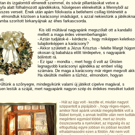
ttan és izgalomtól elmeredt szemmel, és sóvár pillantásokat vetve a
yfa alatt fölhalmozott ajándékokra, hűségesen elénekeltük a Mennyből az
sszes verseit. Ének után apám fölolvasta a betlehemi csillag történetét a
l, elmondtuk közösen a
karácsonyi
imádságot, s azzal nekiestünk a játékokna
ámba szorított birkanyájnak az éhes farkascsorda.
Kis idő múltával nagyapánk megszólalt ott a kandalló
mellett a maga érdes vénemberhangján:
- Aztán tudjátok-é - kérdezte -, hogy miképpen keletkez
tulajdonképpen a karácsony?
- Akkor született a Jézus Krisztus - felelte Margit húgo
okosan új babaháza előtt térdepelve, s nagyapánk
bólintott rá.
- Ez igaz - mondta -, mert hogy ő volt az Úristen
legnagyobb karácsonyi ajándéka az emberi világ
számára. De maga a karácsony már régen megvolt akk
Ha ideültök mellém a tűzhöz, elmondom, hogyan
tt.
yűltünk a szőnyegre, mindegyikünk valami új játékot cipelve magával, s
sen lestük a száját, mert nagyapánk nagyon szép és érdekes meséket tudott
- Hát az úgy volt - kezdte el, miután nagyot
szippantott a pipájából -, hogy réges-régen,
amikor Noé apánk unokái megépítették volt a
Bábel tornyát, s annak ledőlte után nem tudták
megérteni egymást többé, mert az önzés
összezavarta a nyelvüket, az irigység és az
elfogultság egyre jobban és jobban kezdett
elhatalmasodni ezen a földön. Aki nem volt