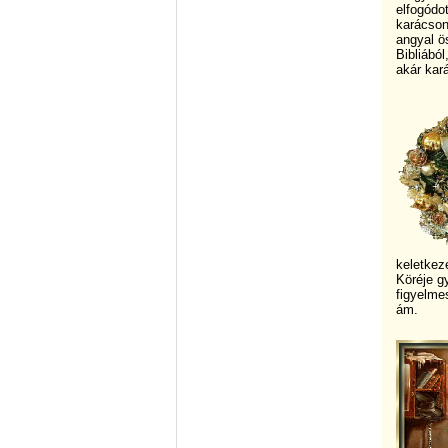
elfogódo
karácson
angyal ö
Bibliábó
akár kar
keletkeze
Köréje g
figyelme
ám.