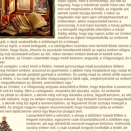
olyan ügyes, mint a szomszédja, azt ölte az
irigység, hogy a másiknak szebb háza van. Ak
rest volt megművelni a földjét, az irigyelte azt,
akinek szebb búzája termett, s mikor az
irigykedés már igen-igen elhatalmasodott az
embereken, akkor megszületett benne a
gonoszság. A rest lopni kezdett, a tolvaj gyilkol
s a kéregető rágyújtotta jótevőjére a házat.
Addig-addig, hogy egy napon aztán az Úriste
odafönt az égben megsokallotta az emberek
át, s rájok szabadította a sötétséget és a hideget.
űnt az égről, a vizek befagytak, s a rablógyilkos számára nem termett többé semmi 
 földön. Nagy fázás, éhezés és pusztulás következett ebből az egész emberi világra.
ig már közeledett erősen az idő, mikor minden emberi életnek el kellett volna
a a földön, az Úristen odaintette maga mellé kedvenc angyalát, a Világosságot, és 
eki:
, hű szolgám, s nézz körül a földön, melyet gonoszsága miatt pusztulásra ítéltem.
meg minden embert, asszonyt és gyermeket, s akiben még megtalálod egy csöpp ki
jóságnak, annak gyújtsál gyertyát a szívében. Én pedig majd az utolsó előtti napon
a földre, s ha csak egy kicsike világosságot is látok rajta, megkönyörülök az ember
 megváltoztatom az ítéletet, amit kiróttam rája."
a az Úristen, s a Világosság angyala alászállott a földre, hogy teljesítse a parancso
tét volt és hideg. Mint a csillagtalan, zimankós téli éjszaka, olyan. Az emberek
va jártak az utcákon, s akinek még volt egy darabka száraz, fagyott kenyere, az elb
ncék mélyére, hogy ne kelljen megossza mással. Egy birkabőr bundáért meggyilkol
iú, s akinek még tűz égett a kemencéjében, az fegyverrel őrizte szobája melegét a
tól. Az angyal nagyon-nagyon elszomorodott, hogy hasztalan járta az emberi
mert nem talált benne sehol egy fikarcnyi jóságot sem.
Lassanként kiért a városból, s ahogy a dűlőúton haladt fölfele a
hegyek irányába, egyszerre csak összetalálkozott a sötétben egy
emberrel, aki egy döntött fát vonszolt magával kínlódva. Kiéhezett,
sovány ember volt, s csak szakadt rongyok borították a testét, de