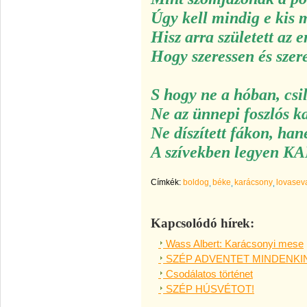
Úgy kell mindig e kis 
Hisz arra született az 
Hogy szeressen és szer
S hogy ne a hóban, csi
Ne az ünnepi foszlós k
Ne díszített fákon, ha
A szívekben legyen
KA
Címkék:
boldog
béke
karácsony
lovasev
Kapcsolódó hírek:
Wass Albert: Karácsonyi mese
SZÉP ADVENTET MINDENKI
Csodálatos történet
SZÉP HÚSVÉTOT!