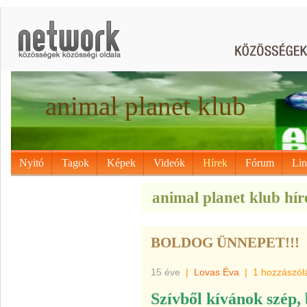
animal planet klub
Nyitó
Tagok
Képek
Videók
Hírek
Fórum
Li
animal planet klub hír
BOLDOG ÜNNEPET!!!
15 éve
|
Lovas Éva
|
1 hozzászól
Szívből kívánok szép,