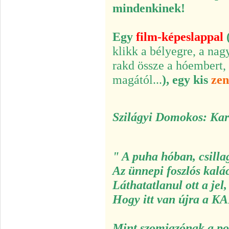
mindenkinek!
Egy
film-képeslappal
klikk a bélyegre, a nag
rakd össze a hóembert, 
magától...
),
egy kis
zen
Szilágyi Domokos: Ka
" A puha hóban, csill
Az ünnepi foszlós kalá
Láthatatlanul ott a jel,
Hogy itt van újra a
KA
Mint szomjazónak a po