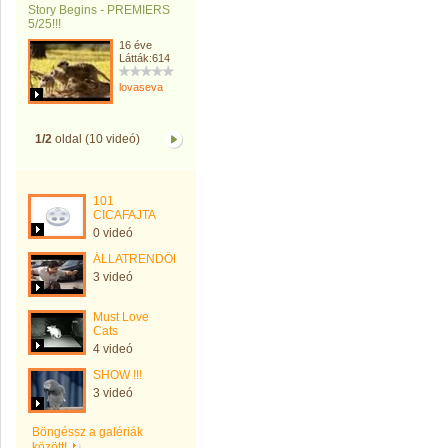
Story Begins - PREMIERS
5/25!!!
16 éve
Látták:614
lovaseva
1/2
oldal (10 videó)
101
CICAFAJTA
0 videó
ÁLLATRENDŐRSÉG
3 videó
Must Love
Cats
4 videó
SHOW !!!
3 videó
Böngéssz a galériák
között!