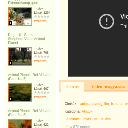
Extreme&amp;quot;
15 éve
Látták:1294
lovaseva
Dogs 101 German
Shepherd Video Animal
Planet
16 éve
Látták:768
lovaseva
Animal Planet - Rei Africano
(Parte1de5).
16 éve
Leírás
Videó beágyazása
Látták:667
lovaseva
Címkék:
animal planet
film
ismeret
o
Animal Planet - Rei Africano
Kategória:
Állatok
(Parte2de5).
Feltöltötte:
Lovas Éva
|
16 éve
16 éve
Látták:622
Látta 672 ember.