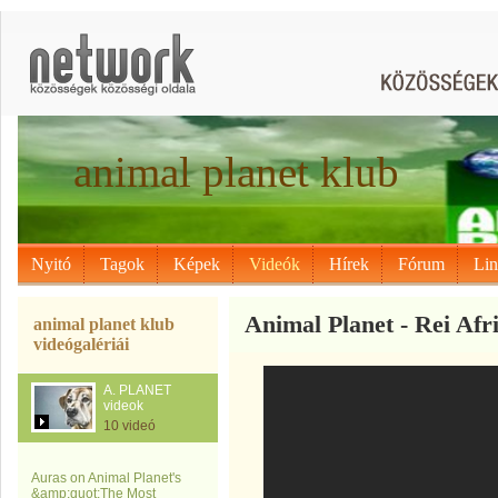
animal planet klub
Nyitó
Tagok
Képek
Videók
Hírek
Fórum
Li
Animal Planet - Rei Afr
animal planet klub
videógalériái
A. PLANET
videok
10 videó
Auras on Animal Planet's
&amp;quot;The Most