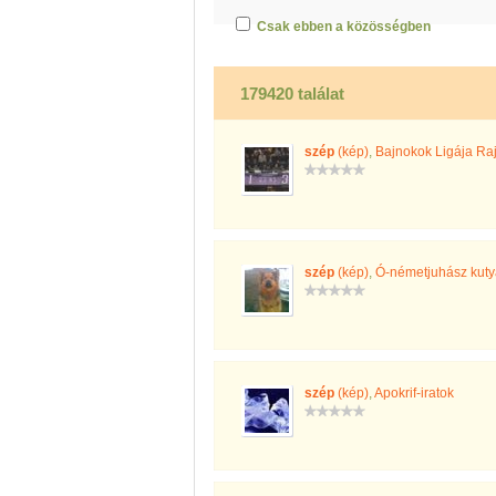
Csak ebben a közösségben
179420 találat
szép
(kép)
,
Bajnokok Ligája Ra
szép
(kép)
,
Ó-németjuhász kuty
szép
(kép)
,
Apokrif-iratok