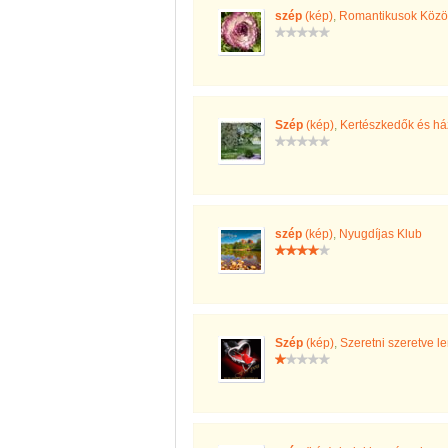
szép
(kép)
,
Romantikusok Köz
Szép
(kép)
,
Kertészkedők és házi
szép
(kép)
,
Nyugdíjas Klub
Szép
(kép)
,
Szeretni szeretve le