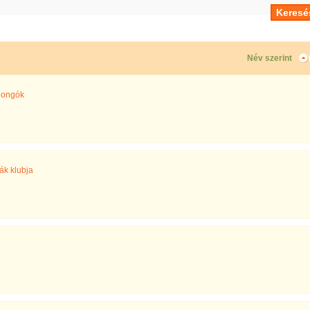
Név szerint
jongók
ák klubja