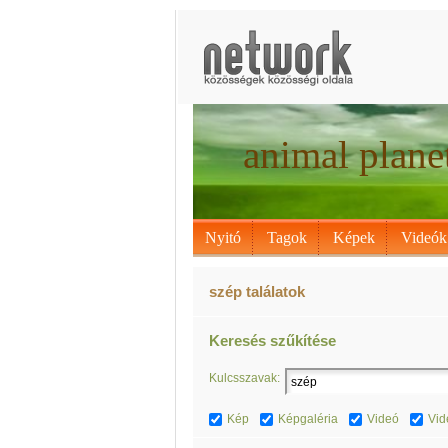
animal plane
Nyitó
Tagok
Képek
Videók
szép találatok
Keresés szűkítése
Kulcsszavak:
Kép
Képgaléria
Videó
Vid