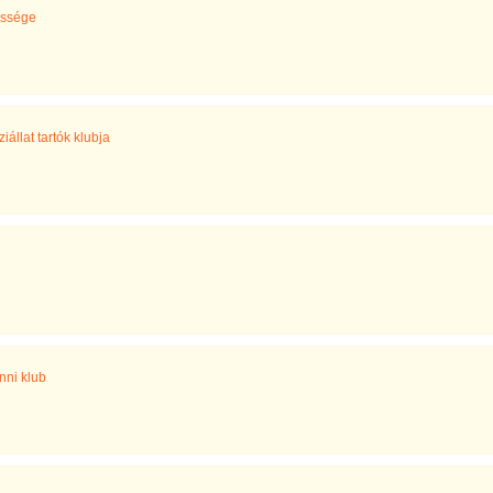
össége
állat tartók klubja
nni klub