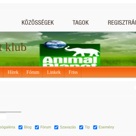
t klub
Hírek
Fórum
Linkek
Friss
eógaléria
Blog
Fórum
Szavazás
Tip
Esemény