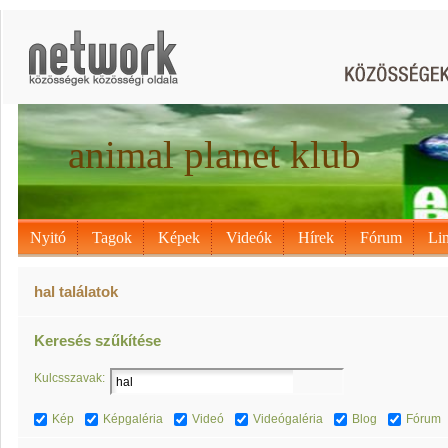
animal planet klub
Nyitó
Tagok
Képek
Videók
Hírek
Fórum
Li
hal találatok
Keresés szűkítése
Kulcsszavak:
Kép
Képgaléria
Videó
Videógaléria
Blog
Fórum