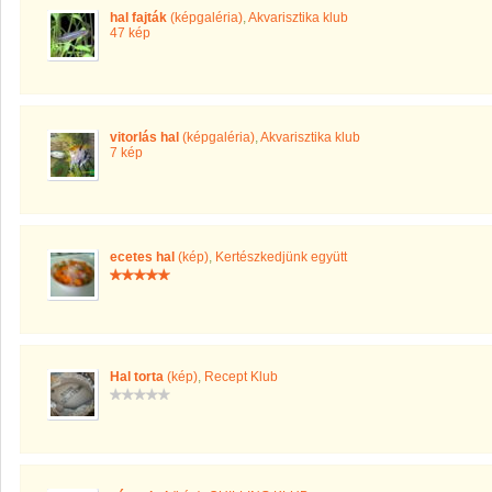
hal fajták
(képgaléria)
,
Akvarisztika klub
47 kép
vitorlás hal
(képgaléria)
,
Akvarisztika klub
7 kép
ecetes hal
(kép)
,
Kertészkedjünk együtt
Hal torta
(kép)
,
Recept Klub