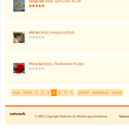
sárga hal
(kép)
,
QUILLING KLUB
téli hal
(kép)
,
Horgászat Klub
Piros hal
(kép)
,
Állatbarátok Klubja
első
előző
1
2
3
4
5
6
7
...
25842
következő
utolsó
© 2007 Copyright Network.hu Minden jog fenntartva.
Impre