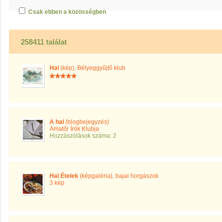
Csak ebben a közösségben
258411 találat
Hal
(kép)
,
Bélyeggyűjtő klub
A hal
(blogbejegyzés)
Amatőr Írók Klubja
Hozzászólások száma: 2
Hal Ételek
(képgaléria)
,
bajai horgászok
3 kép