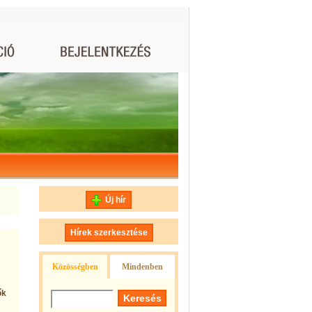
Új hír
Hírek szerkesztése
Közösségben
Mindenben
ők