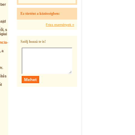
mber
Ez történt a közösségben:
majd
Friss események »
a
l, s
ógiai
Szólj hozzá te is!
ncia-
, a
r.
ítés
ól