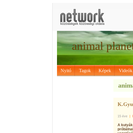
animal plane
Nyitó
Tagok
Képek
Videók
anima
K.Gyur
15 éve
|
A kutyák
próbálna