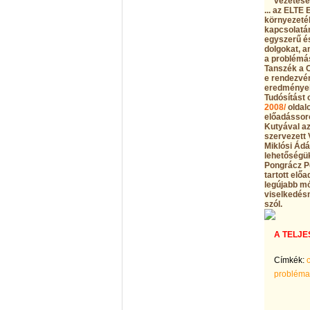
vezetésév
... az ELTE
környezetéb
kapcsolatá
egyszerű és
dolgokat, a
a problémás
Tanszék a 
e rendezvén
eredményei
Tudósítást 
2008/
oldalo
előadássoro
Kutyával a
szervezett 
Miklósi Ádá
lehetőségük
Pongrácz Pé
tartott elő
legújabb mó
viselkedésm
szól.
A TELJE
Címkék:
probléma