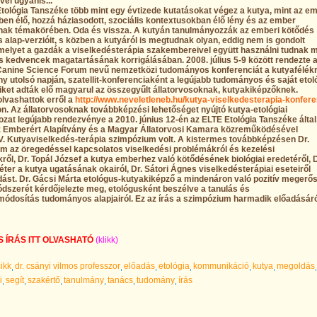
el ugyanis...
 Etológia Tanszéke több mint egy évtizede kutatásokat végez a kutya, mint az e
en élő, hozzá háziasodott, szociális kontextusokban élő lény és az ember
nak témakörében. Oda és vissza. A kutyán tanulmányozzák az emberi kötődés
 alap-verzióit, s közben a kutyáról is megtudnak olyan, eddig nem is gondolt
melyet a gazdák a viselkedésterápia szakembereivel együtt használni tudnak 
 kedvencek magatartásának korrigálásában. 2008. július 5-9 között rendezte 
Canine Science Forum nevű nemzetközi tudományos konferenciát a kutyafélékrő
y utolsó napján, szatellit-konferenciaként a legújabb tudományos és saját etol
ket adták elő magyarul az összegyűlt állatorvosoknak, kutyakiképzőknek.
olvashattok erről a
http://www.neveletleneb.hu/kutya-viselkedesterapia-konfere
n. Az állatorvosoknak továbbképzési lehetőséget nyújtó kutya-etológiai
zat legújabb rendezvénye a 2010. június 12-én az ELTE Etológia Tanszéke által
z Emberért Alapítvány és a Magyar Állatorvosi Kamara közreműködésével
V. Kutyaviselkedés-terápia szimpózium volt. A kistermes továbbképzésen Dr.
m az öregedéssel kapcsolatos viselkedési problémákról és kezelési
ről, Dr. Topál József a kutya emberhez való kötődésének biológiai eredetéről, D
ter a kutya ugatásának okairól, Dr. Sátori Ágnes viselkedésterápiai eseteiről
adást. Dr. Gácsi Márta etológus-kutyakiképző a mindenáron való pozitív megerős
dszerét kérdőjelezte meg, etológusként beszélve a tanulás és
ódosítás tudományos alapjairól. Ez az írás a szimpózium harmadik előadásár
S ÍRÁS ITT OLVASHATÓ
(klikk)
cikk
dr. csányi vilmos professzor
előadás
etológia
kommunikáció
kutya
megoldás
i
segít
szakértő
tanulmány
tanács
tudomány
írás