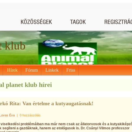
t klub
Hírek
Fórum
Linkek
Friss
l planet klub hírei
kó Rita: Van értelme a kutyaugatásnak!
Lovas Éva
|
0 hozzászólás
 viselkedési problémáiban ma már nem csak az állatorvosok és a kutyakiképz
k segíteni a gazdáknak, hanem az etológusok is. Dr. Csányi Vilmos professzor