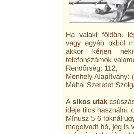
Ha valaki földön, l
vagy egyéb okból m
akkor kérjen nek
telefonszámok valame
Rendőrség: 112,
Menhely Alapítvány: 
Máltai Szeretet Szolg
A
síkos utak
csúszás
ideje tilos használni,
Mínusz 5-6 foknál ugy
megolvadt hó, jég is 