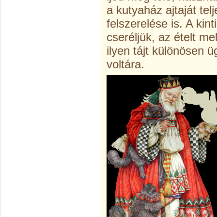
a kutyaház ajtaját te
felszerelése is. A kin
cseréljük, az ételt m
ilyen tájt különösen ü
voltára.