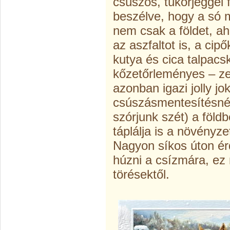
csúszós, tükörjéggel f
beszélve, hogy a só 
nem csak a földet, a
az aszfaltot is, a ci
kutya és cica talpacs
kőzetőrleményes – ze
azonban igazi jolly jo
csúszásmentesítésnél
szórjunk szét) a föld
táplálja is a növényze
Nagyon síkos úton ér
húzni a csízmára, ez
törésektől.