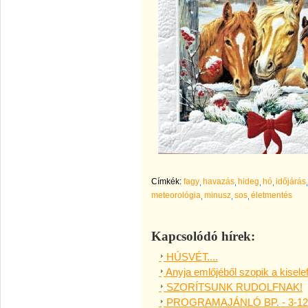
Címkék:
fagy
havazás
hideg
hó
időjárás
meteorológia
minusz
sos
életmentés
Kapcsolódó hírek:
HÚSVÉT....
Anyja emlőjéből szopik a kisele
SZORÍTSUNK RUDOLFNAK!
PROGRAMAJÁNLÓ BP. - 3-123