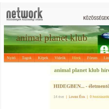
animal planet klub
Nyitó
Tagok
Képek
Videók
Hírek
Fórum
Li
animal planet klub hír
HIDEGBEN... - életmentő
14 éve
|
Lovas Éva
|
0 hozzászól