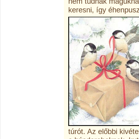
nem tudnak maguknak 
keresni, így éhenpusz
túrót. Az előbbi kivé