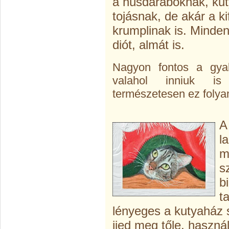
a húsdaraboknak, kut
tojásnak, de akár a ki
krumplinak is. Minde
diót, almát is.
Nagyon fontos a gyak
valahol inniuk is
természetesen ez folya
l
m
s
b
t
lényeges a kutyaház 
ijed meg tőle, használ