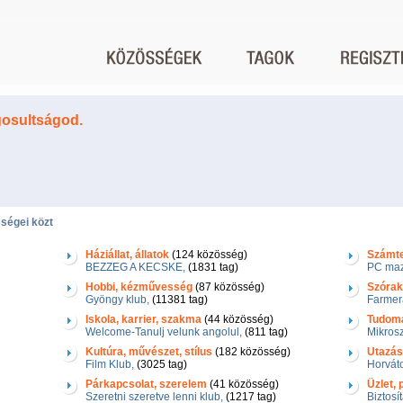
gosultságod.
ségei közt
Háziállat, állatok
(124 közösség)
Számtec
BEZZEG A KECSKE,
(1831 tag)
PC maz
Hobbi, kézművesség
(87 közösség)
Szórak
Gyöngy klub,
(11381 tag)
Farmer
Iskola, karrier, szakma
(44 közösség)
Tudom
Welcome-Tanulj velunk angolul,
(811 tag)
Mikrosz
Kultúra, művészet, stílus
(182 közösség)
Utazás
Film Klub,
(3025 tag)
Horváto
Párkapcsolat, szerelem
(41 közösség)
Üzlet,
Szeretni szeretve lenni klub,
(1217 tag)
Biztosít