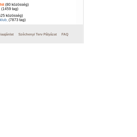
hit
(80 közösség)
,
(1459 tag)
25 közösség)
klub,
(7873 tag)
iaajánlat
Széchenyi Terv Pályázat
FAQ