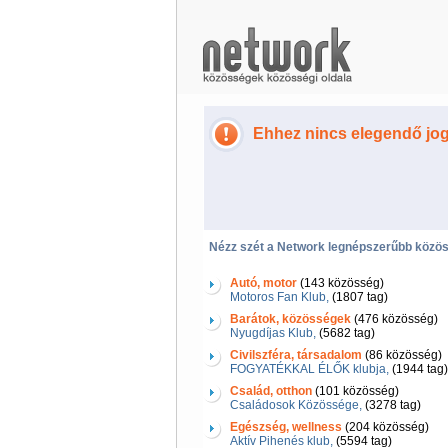
Ehhez nincs elegendő jo
Nézz szét a Network legnépszerűbb közös
Autó, motor
(143 közösség)
Motoros Fan Klub,
(1807 tag)
Barátok, közösségek
(476 közösség)
Nyugdíjas Klub,
(5682 tag)
Civilszféra, társadalom
(86 közösség)
FOGYATÉKKAL ÉLŐK klubja,
(1944 tag)
Család, otthon
(101 közösség)
Családosok Közössége,
(3278 tag)
Egészség, wellness
(204 közösség)
Aktív Pihenés klub,
(5594 tag)