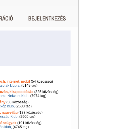
h, internet, mobil
(54 közösség)
solák klubja,
(5149 tag)
ozás, kikapcsolódás
(325 közösség)
ama Network Klub,
(7974 tag)
ány
(50 közösség)
kóp klub,
(2603 tag)
, nagyvilág
(138 közösség)
rszág Klub,
(2905 tag)
 pénzügyek
(191 közösség)
ás klub,
(4745 tag)