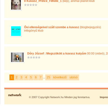
0 Kuvasz_Prince_Filhote_1
(kép)
,
animal planet klub
Ősi ellenségeivel száll szembe a kuvasz
(blogbejegyzés)
infogönyű klub
Dóry József : Megszökött a kuvasz kutyám
00:00 (videó)
,
Z
1
2
3
4
5
6
7
...
25
következő
utolsó
© 2007 Copyright Network.hu Minden jog fenntartva.
Impre