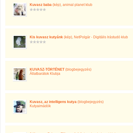
Kuvasz baba
(kép)
,
animal planet klub
Kis kuvasz kutyánk
(kép)
,
NetPolgár - Digitális Irástudó klub
KUVASZ-TÖRTÉNET
(blogbejegyzés)
Állatbarátok Klubja
Kuvasz, az intelligens kutya
(blogbejegyzés)
Kutyaimádók