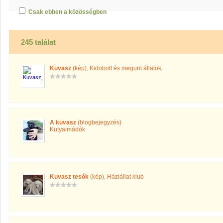
Csak ebben a közösségben
245 találat
Kuvasz
(kép)
,
Kidobott és megunt állatok
A kuvasz
(blogbejegyzés)
Kutyaimádók
Kuvasz tesók
(kép)
,
Háziállat klub