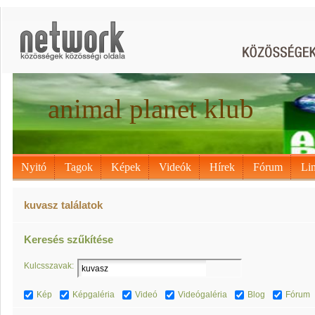
animal planet klub
Nyitó
Tagok
Képek
Videók
Hírek
Fórum
Li
kuvasz találatok
Keresés szűkítése
Kulcsszavak:
Kép
Képgaléria
Videó
Videógaléria
Blog
Fórum