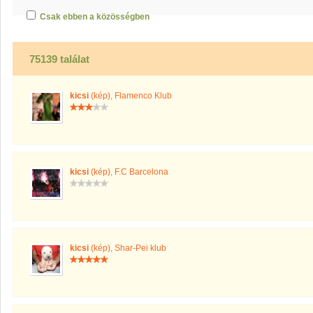
Csak ebben a közösségben
75139 találat
kicsi
(kép)
,
Flamenco Klub
kicsi
(kép)
,
F.C Barcelona
kicsi
(kép)
,
Shar-Pei klub