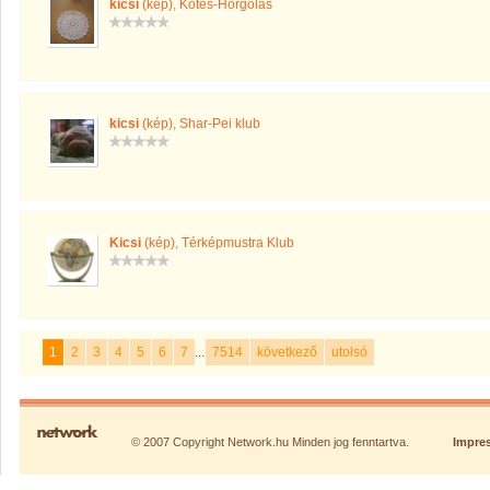
kicsi
(kép)
,
Kötés-Horgolás
kicsi
(kép)
,
Shar-Pei klub
Kicsi
(kép)
,
Térképmustra Klub
1
2
3
4
5
6
7
...
7514
következő
utolsó
© 2007 Copyright Network.hu Minden jog fenntartva.
Impre