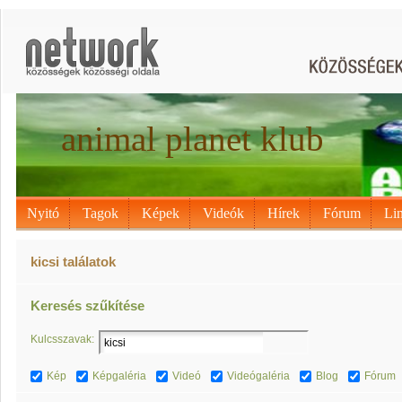
animal planet klub
Nyitó
Tagok
Képek
Videók
Hírek
Fórum
Li
kicsi találatok
Keresés szűkítése
Kulcsszavak:
Kép
Képgaléria
Videó
Videógaléria
Blog
Fórum