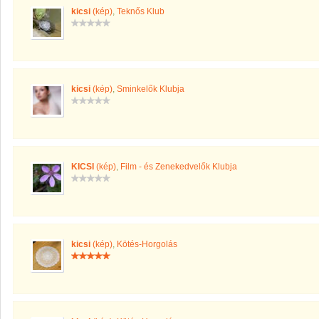
kicsi
(kép)
,
Teknős Klub
kicsi
(kép)
,
Sminkelők Klubja
KICSI
(kép)
,
Film - és Zenekedvelők Klubja
kicsi
(kép)
,
Kötés-Horgolás