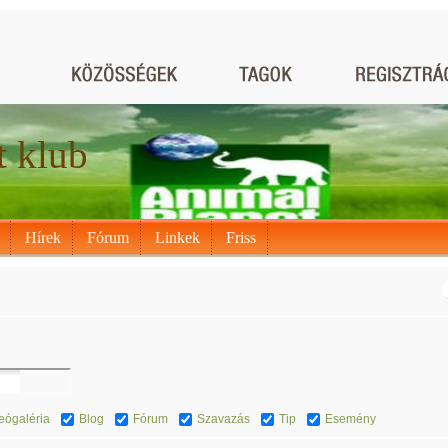
t klub
Hírek
Fórum
Linkek
Friss
eógaléria
Blog
Fórum
Szavazás
Tip
Esemény