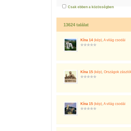
Csak ebben a közösségben
13624 találat
Kína 14
(kép)
,
A világ csodái
Kína 15
(kép)
,
Országok zászló
Kína 15
(kép)
,
A világ csodái