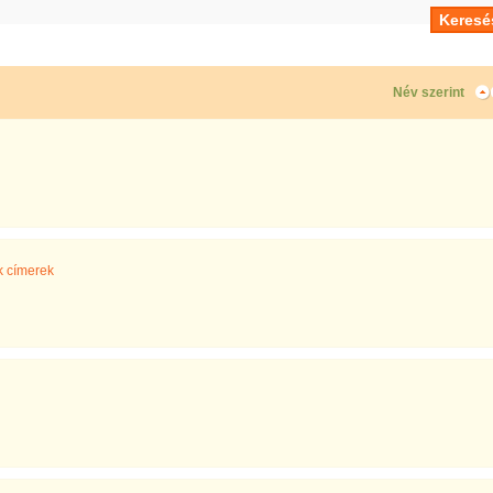
Név szerint
k címerek