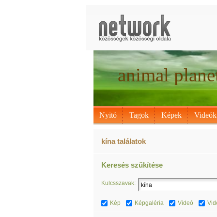
animal plane
Nyitó
Tagok
Képek
Videók
kína találatok
Keresés szűkítése
Kulcsszavak:
Kép
Képgaléria
Videó
Vid