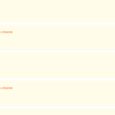
k címerek
k címerek