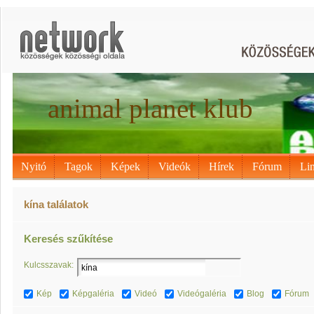
animal planet klub
Nyitó
Tagok
Képek
Videók
Hírek
Fórum
Li
kína találatok
Keresés szűkítése
Kulcsszavak:
Kép
Képgaléria
Videó
Videógaléria
Blog
Fórum