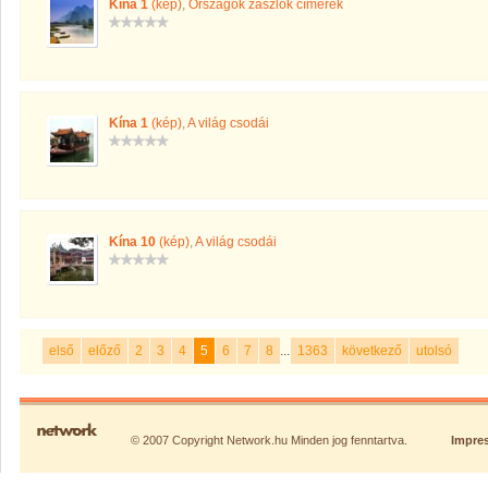
Kína 1
(kép)
,
Országok zászlók címerek
Kína 1
(kép)
,
A világ csodái
Kína 10
(kép)
,
A világ csodái
első
előző
2
3
4
5
6
7
8
...
1363
következő
utolsó
© 2007 Copyright Network.hu Minden jog fenntartva.
Impre