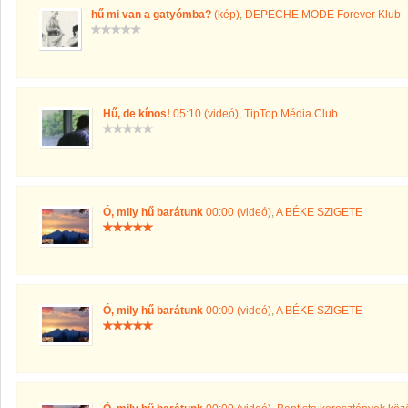
hű mi van a gatyómba?
(kép)
,
DEPECHE MODE Forever Klub
Hű, de kínos!
05:10 (videó)
,
TipTop Média Club
Ó, mily hű barátunk
00:00 (videó)
,
A BÉKE SZIGETE
Ó, mily hű barátunk
00:00 (videó)
,
A BÉKE SZIGETE