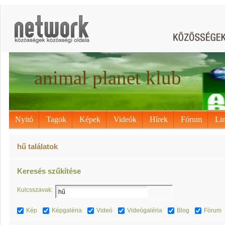
animal planet klub
Nyitó
Tagok
Képek
Videók
Hírek
Fórum
Li
hű találatok
Keresés szűkítése
Kulcsszavak:
Kép
Képgaléria
Videó
Videógaléria
Blog
Fórum