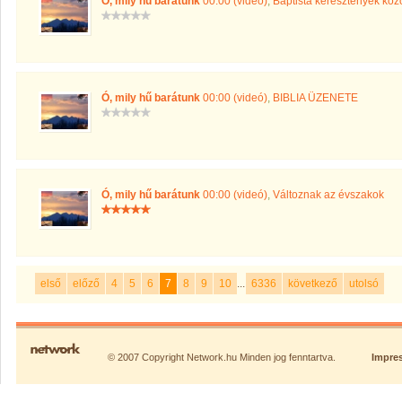
Ó, mily hű barátunk
00:00 (videó)
,
Baptista keresztények kö
Ó, mily hű barátunk
00:00 (videó)
,
BIBLIA ÜZENETE
Ó, mily hű barátunk
00:00 (videó)
,
Változnak az évszakok
első
előző
4
5
6
7
8
9
10
...
6336
következő
utolsó
© 2007 Copyright Network.hu Minden jog fenntartva.
Impre