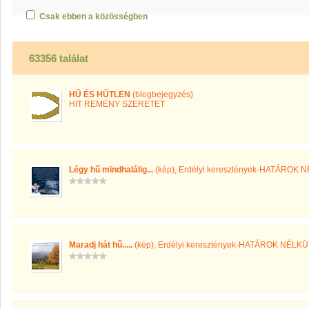
Csak ebben a közösségben
63356 találat
HŰ ÉS HŰTLEN
(blogbejegyzés)
HIT REMÉNY SZERETET
Légy hű mindhalálig...
(kép)
,
Erdélyi keresztények-HATÁROK 
Maradj hát hű.....
(kép)
,
Erdélyi keresztények-HATÁROK NÉLKÜ