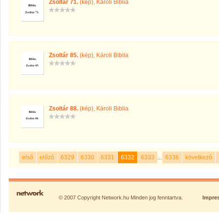
Zsoltár 71.
(kép)
,
Károli Biblia
Zsoltár 85.
(kép)
,
Károli Biblia
Zsoltár 88.
(kép)
,
Károli Biblia
első
előző
6329
6330
6331
6332
6333
...
6336
következő
© 2007 Copyright Network.hu Minden jog fenntartva.
Impre