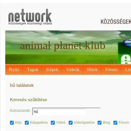
animal planet klub
Nyitó
Tagok
Képek
Videók
Hírek
Fórum
Li
hű találatok
Keresés szűkítése
Kulcsszavak:
Kép
Képgaléria
Videó
Videógaléria
Blog
Fórum