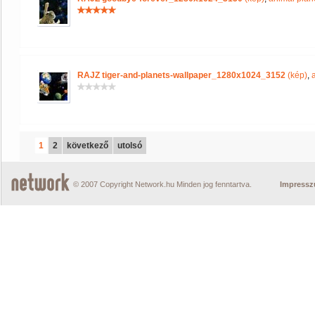
RAJZ tiger-and-planets-wallpaper_1280x1024_3152
(kép)
,
1
2
következő
utolsó
© 2007 Copyright Network.hu Minden jog fenntartva.
Impress