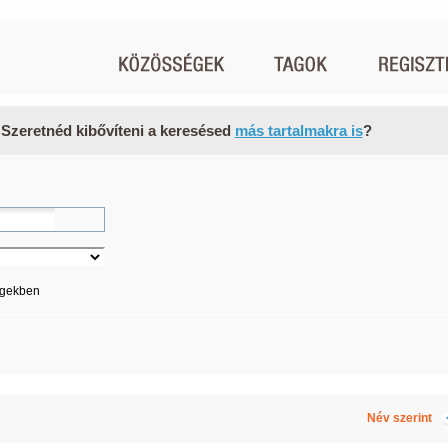
 Szeretnéd kibővíteni a keresésed
más tartalmakra is
?
égekben
Név szerint