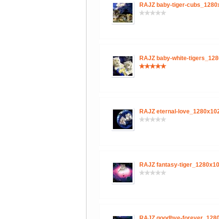
RAJZ baby-tiger-cubs_128
RAJZ baby-white-tigers_12
RAJZ eternal-love_1280x10
RAJZ fantasy-tiger_1280x1
RAJZ goodbye-forever_128