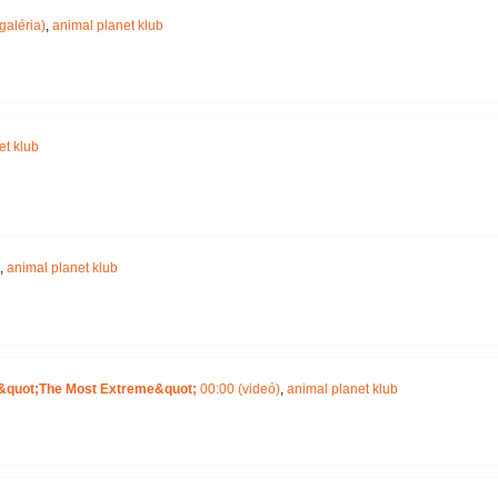
galéria)
,
animal planet klub
et klub
,
animal planet klub
 &quot;The Most Extreme&quot;
00:00 (videó)
,
animal planet klub