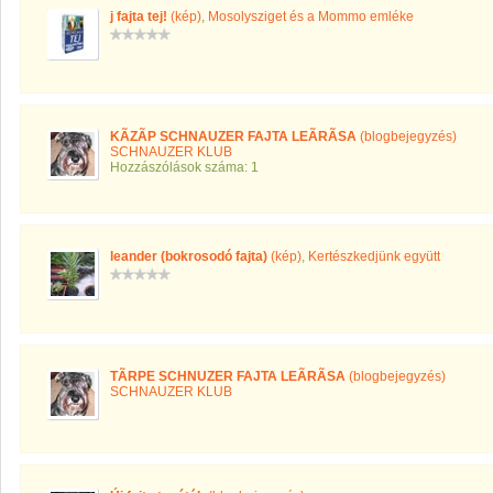
j fajta tej!
(kép)
,
Mosolysziget és a Mommo emléke
KÃZÃP SCHNAUZER FAJTA LEÃRÃSA
(blogbejegyzés)
SCHNAUZER KLUB
Hozzászólások száma: 1
leander (bokrosodó fajta)
(kép)
,
Kertészkedjünk együtt
TÃRPE SCHNUZER FAJTA LEÃRÃSA
(blogbejegyzés)
SCHNAUZER KLUB