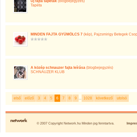
Új fajta tapéták
(blogbejegyzés)
Tapéta
MINDEN FAJTA GYÜMÖLCS 7
(kép)
,
Pajzsmirigy Betegek Csop
A közép schnauzer fajta leírása
(blogbejegyzés)
SCHNAUZER KLUB
első
előző
3
4
5
6
7
8
9
...
1028
következő
utolsó
© 2007 Copyright Network.hu Minden jog fenntartva.
Impre