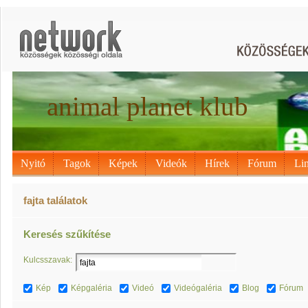
animal planet klub
Nyitó
Tagok
Képek
Videók
Hírek
Fórum
Li
fajta találatok
Keresés szűkítése
Kulcsszavak:
Kép
Képgaléria
Videó
Videógaléria
Blog
Fórum