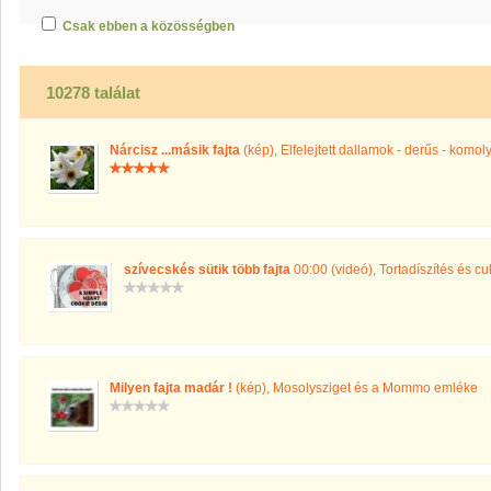
Csak ebben a közösségben
10278 találat
Nárcisz ...másik fajta
(kép)
,
Elfelejtett dallamok - derűs - komoly
szívecskés sütik több fajta
00:00 (videó)
,
Tortadíszítés és cu
Milyen fajta madár !
(kép)
,
Mosolysziget és a Mommo emléke