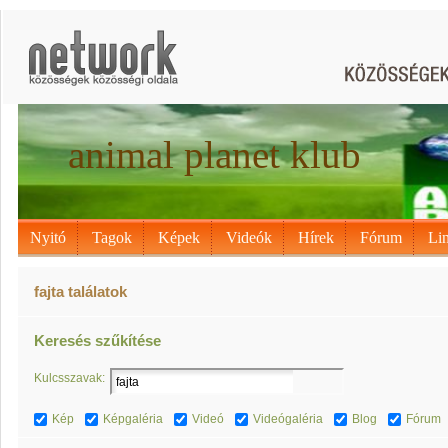
animal planet klub
Nyitó
Tagok
Képek
Videók
Hírek
Fórum
Li
fajta találatok
Keresés szűkítése
Kulcsszavak:
Kép
Képgaléria
Videó
Videógaléria
Blog
Fórum