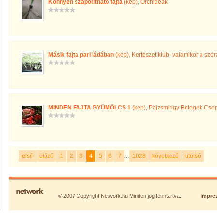
Könnyen szaporítható fajta
(kép)
,
Orchideák
Másik fajta pari ládában
(kép)
,
Kertészet klub- valamikor a szór
MINDEN FAJTA GYÜMÖLCS 1
(kép)
,
Pajzsmirigy Betegek Csop
első
előző
1
2
3
4
5
6
7
...
1028
következő
utolsó
© 2007 Copyright Network.hu Minden jog fenntartva.
Impre