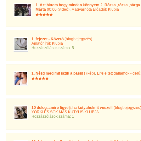
1. Azt hittem hogy minden könnyem 2. Rózsa ,rózsa ,sárga
Márta
00:00 (videó)
,
Magyarnóta Előadók Klubja
1. fejezet - Követő
(blogbejegyzés)
Amatőr Írók Klubja
Hozzászólások száma: 5
1. Nézd meg mit iszik a pasid !
(kép)
,
Elfelejtett dallamok - der
10 dolog, amire figyelj, ha kutyaholmit veszel!
(blogbejegyzés
YORKI ÉS SOK MÁS KUTYUS KLUBJA
Hozzászólások száma: 1