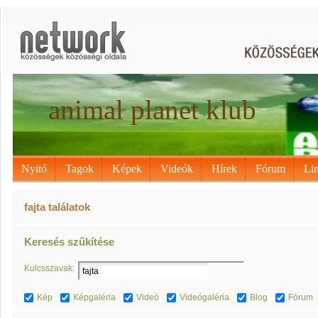
animal planet klub
Nyitó
Tagok
Képek
Videók
Hírek
Fórum
Li
fajta találatok
Keresés szűkítése
Kulcsszavak:
Kép
Képgaléria
Videó
Videógaléria
Blog
Fórum