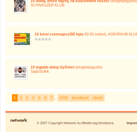
10 dolog, amire figyelj, ha kutyaholmit veszel!
(blogbejegyzés
SCHNAUZER KLUB
10 korai csemegeszőlő fajta
00:00 (videó)
,
AGRÁRIUM KLU
10 legjobb dolog Győrben
(blogbejegyzés)
SajtóSOKK
1
2
3
4
5
6
7
...
1028
következő
utolsó
© 2007 Copyright Network.hu Minden jog fenntartva.
Impre