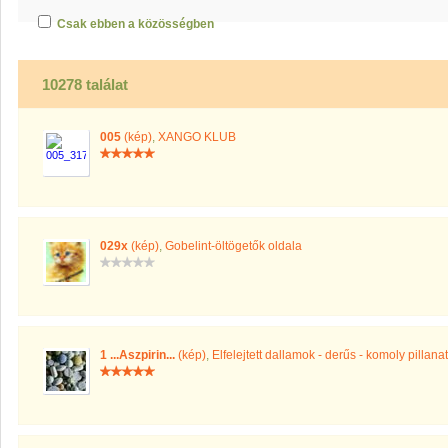
Csak ebben a közösségben
10278 találat
005
(kép)
,
XANGO KLUB
029x
(kép)
,
Gobelint-öltögetők oldala
1 ...Aszpirin...
(kép)
,
Elfelejtett dallamok - derűs - komoly pillana