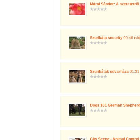
Márai Sándor: A szeretetről
Szurikáta security
00:46 (vi
Szurikáták udvarháza
01:31 
Dogs 101 German Shepherd 
City Scene - Animal Control 