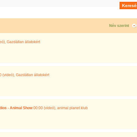
Név szerint
eó)
,
Gazdátlan állatokért
 (videó)
,
Gazdátlan állatokért
dios - Animal Show
00:00 (videó)
,
animal planet klub