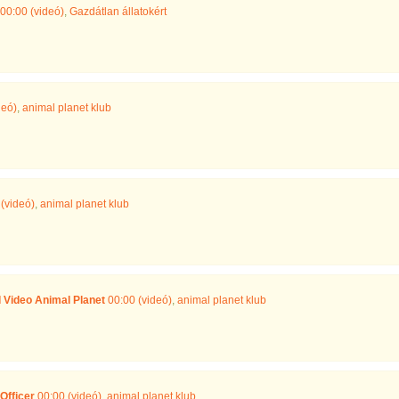
00:00 (videó)
,
Gazdátlan állatokért
deó)
,
animal planet klub
(videó)
,
animal planet klub
Video Animal Planet
00:00 (videó)
,
animal planet klub
Officer
00:00 (videó)
,
animal planet klub