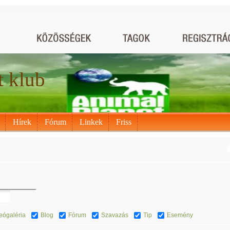
t klub
Hírek
Fórum
Linkek
Friss
eógaléria
Blog
Fórum
Szavazás
Tip
Esemény