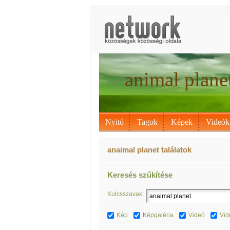
animal plane
Nyitó
Tagok
Képek
Videók
anaimal planet találatok
Keresés szűkítése
Kulcsszavak:
Kép
Képgaléria
Videó
Vid