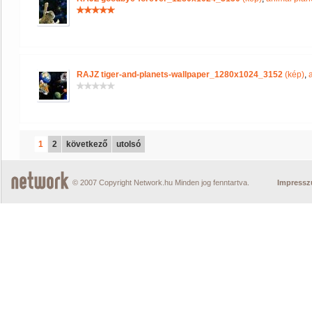
RAJZ tiger-and-planets-wallpaper_1280x1024_3152
(kép)
,
1
2
következő
utolsó
© 2007 Copyright Network.hu Minden jog fenntartva.
Impress