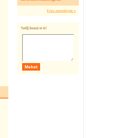
Friss események »
Szólj hozzá te is!