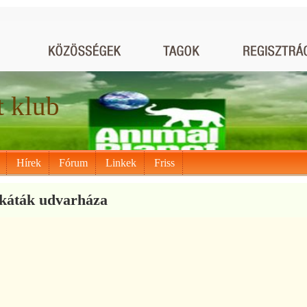
t klub
Hírek
Fórum
Linkek
Friss
ikáták udvarháza