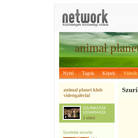
animal plane
Nyitó
Tagok
Képek
Videók
Szur
animal planet klub
videógalériái
SZURIKÁTÁK
UDVARHÁZA
2 videó
Szurikáta security