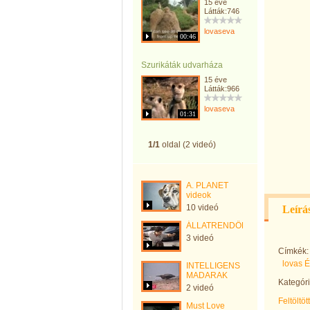
15 éve
Látták:746
lovaseva
00:46
Szurikáták udvarháza
15 éve
Látták:966
lovaseva
01:31
1/1
oldal (2 videó)
A. PLANET
videok
10 videó
Leírá
ÁLLATRENDŐRSÉG
3 videó
Címkék:
lovas 
INTELLIGENS
MADARAK
Kategóri
2 videó
Feltöltöt
Must Love