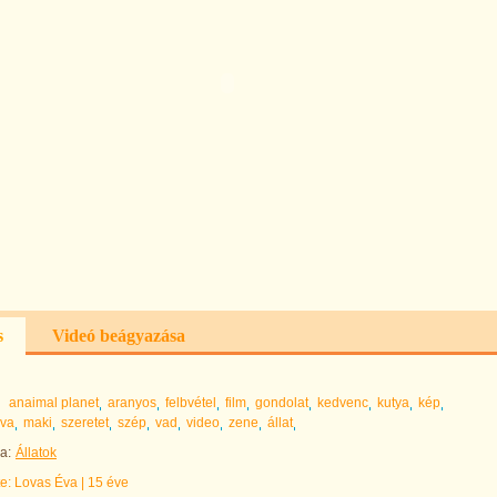
s
Videó beágyazása
anaimal planet
aranyos
felbvétel
film
gondolat
kedvenc
kutya
kép
Éva
maki
szeretet
szép
vad
video
zene
állat
a:
Állatok
te:
Lovas Éva
|
15 éve