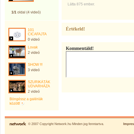
Látta 875 ember.
1/1
oldal (4 videó)
Értékeld!
101
CICAFAJTA
0 videó
Lovak
Kommentáld!
2 videó
SHOW !!!
3 videó
SZURIKÁTÁK
UDVARHÁZA
2 videó
Böngéssz a galériák
között!
© 2007 Copyright Network.hu Minden jog fenntartva.
Impre