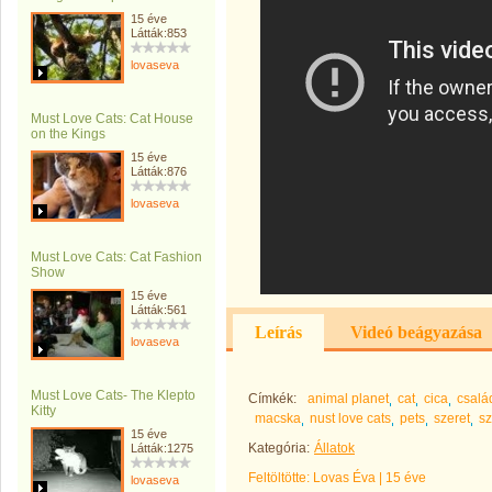
15 éve
Látták:853
lovaseva
Must Love Cats: Cat House
on the Kings
15 éve
Látták:876
lovaseva
Must Love Cats: Cat Fashion
Show
15 éve
Látták:561
Leírás
Videó beágyazása
lovaseva
Must Love Cats- The Klepto
Címkék:
animal planet
cat
cica
csalá
Kitty
macska
nust love cats
pets
szeret
s
15 éve
Kategória:
Állatok
Látták:1275
Feltöltötte:
Lovas Éva
|
15 éve
lovaseva