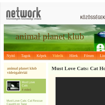
animal planet klub
Nyitó
Tagok
Képek
Videók
Hírek
Fórum
Li
Must Love Cats: Cat Ho
animal planet klub
videógalériái
Must Love
Cats
4 videó
Must Love Cats: Cat Rescue
Caught on Tape