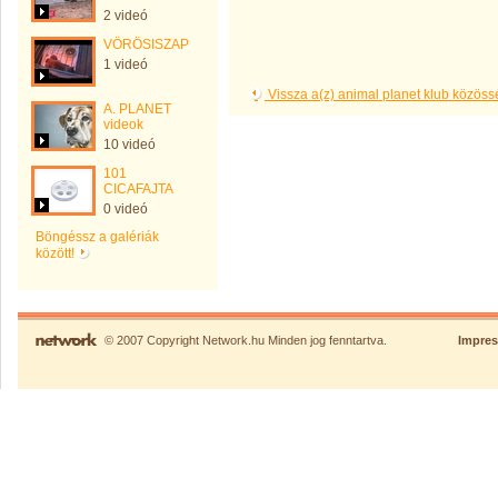
2 videó
VÖRÖSISZAP
1 videó
Vissza a(z) animal planet klub közös
A. PLANET
videok
10 videó
101
CICAFAJTA
0 videó
Böngéssz a galériák
között!
© 2007 Copyright Network.hu Minden jog fenntartva.
Impre