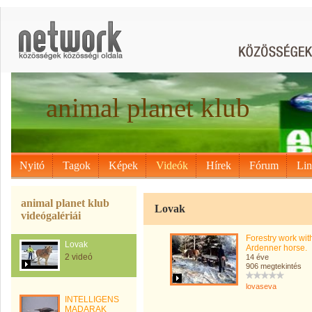
animal planet klub
Nyitó
Tagok
Képek
Videók
Hírek
Fórum
Li
animal planet klub
Lovak
videógalériái
Forestry work wit
Lovak
Ardenner horse.
2 videó
14 éve
906 megtekintés
lovaseva
INTELLIGENS
MADARAK