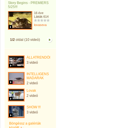
Story Begins - PREMIERS
5/25!!!
16 éve
Látták:614
lovaseva
1/2
oldal (10 videó)
ÁLLATRENDŐRSÉG
3 videó
INTELLIGENS
MADARAK
2 videó
Lovak
2 videó
SHOW !!!
3 videó
Böngéssz a galériák
között!