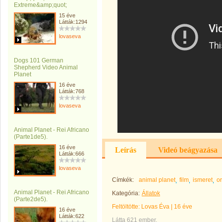
Extreme&amp;quot;
15 éve
Látták:1294
lovaseva
Dogs 101 German
Shepherd Video Animal
Planet
16 éve
Látták:768
lovaseva
Animal Planet - Rei Africano
(Parte1de5).
16 éve
Leírás
Videó beágyazása
Látták:666
lovaseva
Címkék:
animal planet
film
ismeret
o
Animal Planet - Rei Africano
Kategória:
Állatok
(Parte2de5).
Feltöltötte:
Lovas Éva
|
16 éve
16 éve
Látták:622
Látta 621 ember.