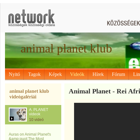
animal planet klub
Nyitó
Tagok
Képek
Videók
Hírek
Fórum
Li
Animal Planet - Rei Afr
animal planet klub
videógalériái
A. PLANET
videok
10 videó
Auras on Animal Planet's
&amp;quot;The Most