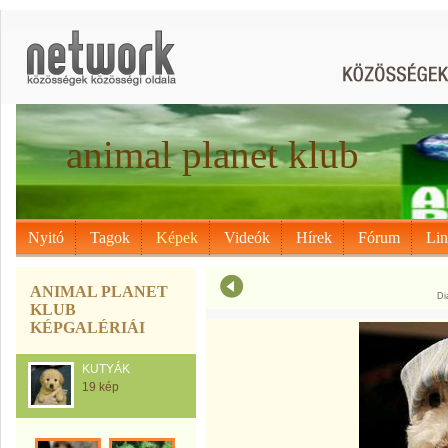
animal planet klub
Nyitó
Tagok
Képek
Videók
Hírek
Fórum
Li
ANIMAL PLANET
Di
KLUB
KÉPGALÉRIÁI
KUTYÁK
19 kép