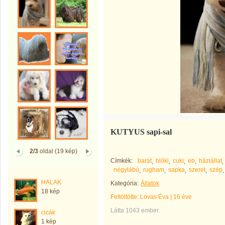
KUTYUS sapi-sal
2/3
oldal (19 kép)
Címkék:
barát
blöki
cuki
eb
háziállat
négylábú
rugham
sapka
szeret
szép
HALAK
Kategória:
Állatok
18 kép
Feltöltötte:
Lovas Éva
|
16 éve
Látta 1043 ember.
cicák
1 kép