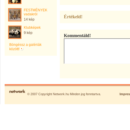
FESTMÉNYEK
vadakról
Értékeld!
14 kép
Klubképek
9 kép
Kommentáld!
Böngéssz a galériák
között!
© 2007 Copyright Network.hu Minden jog fenntartva.
Impre