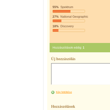
55%
Spektrum
27%
National Geographic
18%
Discovery
Hozzászólások eddig:
1
Új hozzászólás
Kép feltöltése
Hozzászólások