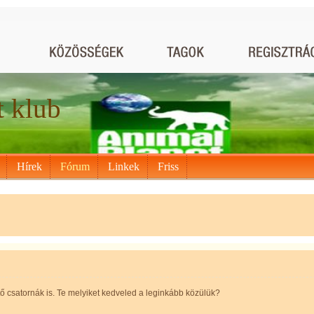
t klub
Hírek
Fórum
Linkek
Friss
ő csatornák is. Te melyiket kedveled a leginkább közülük?