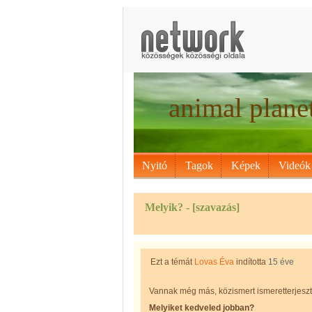
animal plane
Nyitó
Tagok
Képek
Videók
Melyik?
- [szavazás]
Ezt a témát
Lovas Éva
indította
15 éve
Vannak még más, közismert ismeretterjeszt
Melyiket kedveled jobban?