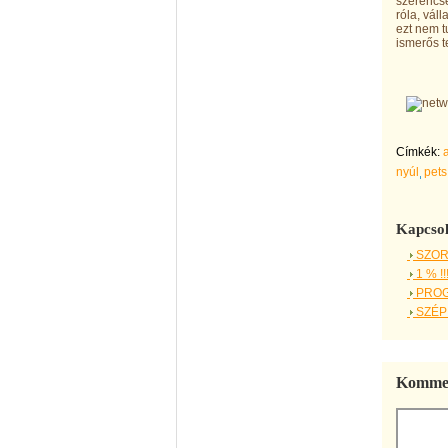
szerencsé
róla, vál
ezt nem t
ismerős t
Címkék:
nyúl
pets
Kapcsol
SZOR
1 % !!
PROGR
SZÉP
Kommen