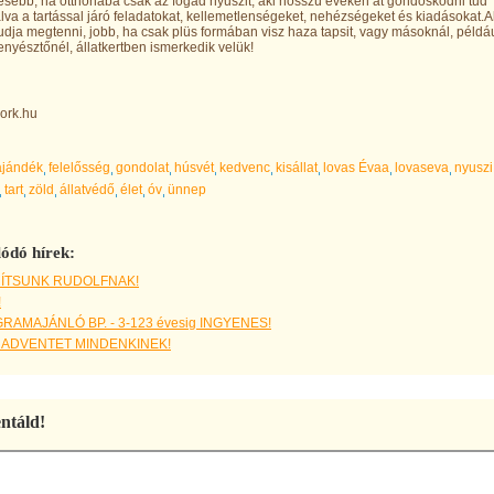
sebb, ha otthonába csak az fogad nyuszit, aki hosszú éveken át gondoskodni tud
lalva a tartással járó feladatokat, kellemetlenségeket, nehézségeket és kiadásokat.A
udja megtenni, jobb, ha csak plüs formában visz haza tapsit, vagy másoknál, példá
enyésztőnél, állatkertben ismerkedik velük!
ajándék
felelősség
gondolat
húsvét
kedvenc
kisállat
lovas Évaa
lovaseva
nyuszi
tart
zöld
állatvédő
élet
óv
ünnep
ódó hírek:
ÍTSUNK RUDOLFNAK!
!
AMAJÁNLÓ BP. - 3-123 évesig INGYENES!
 ADVENTET MINDENKINEK!
táld!