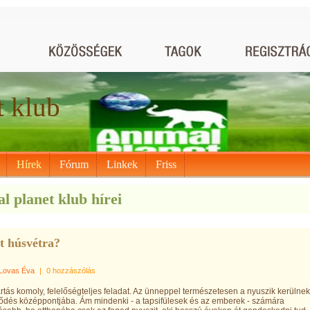
t klub
Hírek
Fórum
Linkek
Friss
l planet klub hírei
t húsvétra?
Lovas Éva
|
0 hozzászólás
artás komoly, felelőségteljes feladat. Az ünneppel természetesen a nyuszik kerülnek
ődés középpontjába. Ám mindenki - a tapsifülesek és az emberek - számára