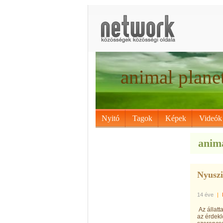
animal plane
Nyitó
Tagok
Képek
Videók
anima
Nyuszi
14 éve
|
Az állatt
az érdekl