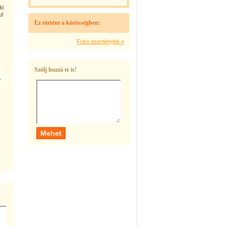
ki
ul
Ez történt a közösségben:
Friss események »
Szólj hozzá te is!