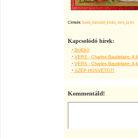
Címkék:
búék
kányádi
kíván
vers
új év
Kapcsolódó hírek:
BÚÉK!!
VERS - Charles Baudelaire: A
VERS - Charles Baudelaire: A
SZÉP HÚSVÉTOT!
Kommentáld!