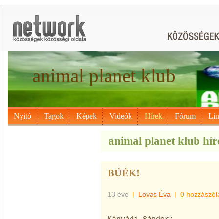
animal planet klub
Nyitó
Tagok
Képek
Videók
Hírek
Fórum
Li
animal planet klub hír
BÚÉK!
13 éve
|
Lovas Éva
|
0 hozzászól