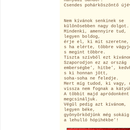
Kányádi Sándor:
Csendes pohárköszöntő újé
Nem kívánok senkinek se
különösebben nagy dolgot.
Mindenki, amennyire tud,
legyen boldog,
érje el, ki mit szeretne,
s ha elérte, többre vágyj
s megint többre.
Tiszta szívből ezt kíváno
Szaporodjon ez az ország
emberségbe’, hitbe’, kedv
s ki honnan jött,
soha-soha ne feledje.
Mert míg tudod, ki vagy, 
vissza nem fognak a kátyú
A többit majd apródonként
megcsináljuk.
Végül pedig azt kívánom,
legyen béke,
gyönyörködjünk még sokáig
a lehulló hópihékbe’!