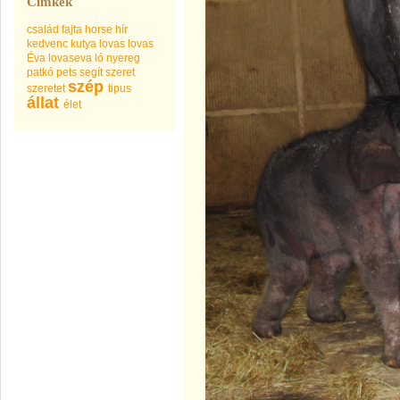
Címkék
család
fajta
horse
hír
kedvenc
kutya
lovas
lovas
Éva
lovaseva
ló
nyereg
patkó
pets
segít
szeret
szép
szeretet
tipus
állat
élet