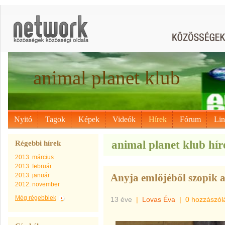
animal planet klub
Nyitó
Tagok
Képek
Videók
Hírek
Fórum
Li
animal planet klub híre
Régebbi hírek
2013. március
2013. február
2013. január
Anyja emlőjéből szopik a
2012. november
Még régebbiek
13 éve
|
Lovas Éva
|
0 hozzászól