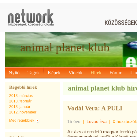
animal planet klub
Nyitó
Tagok
Képek
Videók
Hírek
Fórum
Li
animal planet klub híre
Régebbi hírek
2013. március
2013. február
2013. január
Vodál Vera: A PULI
2012. november
Még régebbiek
15 éve
|
Lovas Éva
|
0 hozzászól
Az ázsiai eredetű magyar terelő pá
ősmagyarokkal került a Kárpát-med