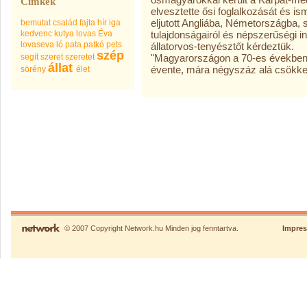
Címkék
elvesztette ősi foglalkozását és i
eljutott Angliába, Németországba, ső
bemutat
család
fajta
hír
iga
kedvenc
kutya
lovas Éva
tulajdonságairól és népszerűségi in
lovaseva
ló
pata
patkó
pets
állatorvos-tenyésztőt kérdeztük.
szép
segít
szeret
szeretet
"Magyarországon a 70-es években 1
állat
évente, mára négyszáz alá csökken
sörény
élet
© 2007 Copyright Network.hu Minden jog fenntartva.
Impre