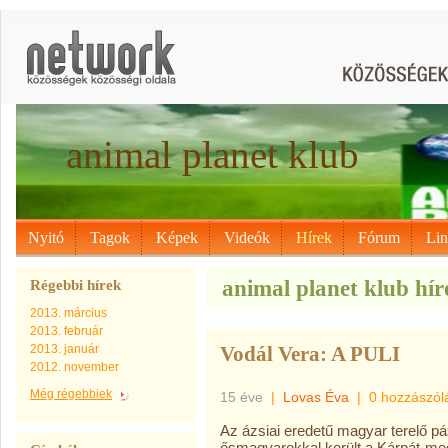
animal planet klub
Nyitó
Tagok
Képek
Videók
Hírek
Fórum
Li
animal planet klub híre
Régebbi hírek
2013. március
2013. február
2013. január
Vodál Vera: A PULI
2012. november
Még régebbiek
15 éve
|
Lovas Éva
|
0 hozzászól
Az ázsiai eredetű magyar terelő pá
ősmagyarokkal került a Kárpát-med