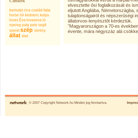
Címkék
elvesztette ősi foglalkozását és i
eljutott Angliába, Németországba, ső
bemutat
cica
család
fajta
horse
hír
kedvenc
kutya
tulajdonságairól és népszerűségi in
lovas Éva
lovaseva
ló
állatorvos-tenyésztőt kérdeztük.
nyereg
pata
pets
segít
"Magyarországon a 70-es években 1
szép
szeret
sörény
évente, mára négyszáz alá csökken
állat
élet
© 2007 Copyright Network.hu Minden jog fenntartva.
Impre