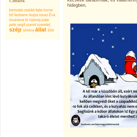
Címkék
hidegben.
bemutat
család
fajta
horse
hír
kedvenc
kutya
lovas Éva
lovaseva
ló
nyereg
pata
pets
segít
szeret
szeretet
szép
állat
sörény
élet