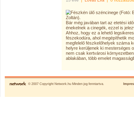
15 éve
|
Lovas Éva
|
0 hozzászól
Bár még javában tart az etetési id
énekelnek a cinegék, ezzel is jelez
Ahhoz, hogy ez a lehető legsiker
fészekodúra, ahol megépíthetik mo
megfelelő fészkelőhelyek száma kor
helyre kerüljenek ki mesterséges 
nem csak kertvárosi környezetben
ablakában, több emelet magasságba
© 2007 Copyright Network.hu Minden jog fenntartva.
Impre