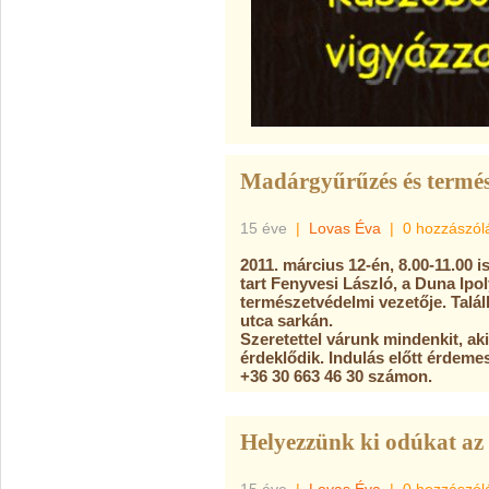
Madárgyűrűzés és termés
15 éve
|
Lovas Éva
|
0 hozzászól
2011. március 12-én, 8.00-11.00 
tart Fenyvesi László, a Duna Ipo
természetvédelmi vezetője. Talá
utca sarkán.
Szeretettel várunk mindenkit, ak
érdeklődik. Indulás előtt érdeme
+36 30 663 46 30 számon.
Helyezzünk ki odúkat a