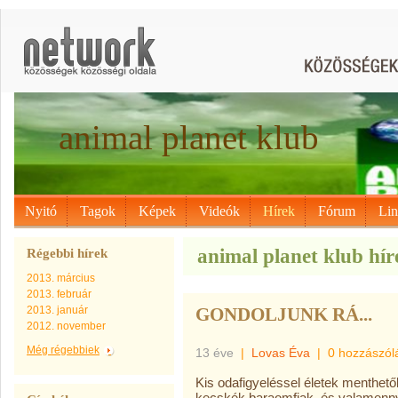
animal planet klub
Nyitó
Tagok
Képek
Videók
Hírek
Fórum
Li
animal planet klub hír
Régebbi hírek
2013. március
2013. február
2013. január
GONDOLJUNK RÁ...
2012. november
Még régebbiek
13 éve
|
Lovas Éva
|
0 hozzászól
Kis odafigyeléssel életek menthetők
kecskék baraomfiak, és valamennyi