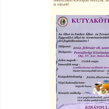
felkészülést komolyan vesszük, ám 
is várunk!