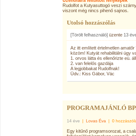
Üzenőfalra feltöltött fényképek
Rudolfot a Kutyasuttogó veszi szárn
viszon
t még nincs pihenő sajnos.
Utolsó hozzászólás
[Törölt felhasználó]
üzente
13 év
Az itt említett értelmetlen amat
közöm! Kutyát rehabilitálni úgy v
1. orvos látta és ellenőrizte eü. ál
2. van felelős gazdája
A legjobbakat Rudolfnak!
Üdv.: Kiss Gábor, Vác
PROGRAMAJÁNLÓ BP. -
14 éve
|
Lovas Éva
|
0 hozzászól
Egy kitűnő programsorozat, a csal