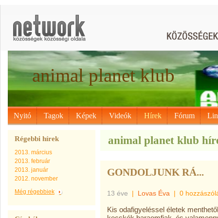
animal planet klub
Nyitó
Tagok
Képek
Videók
Hírek
Fórum
Li
animal planet klub hír
Régebbi hírek
2013. március
2013. február
2013. január
GONDOLJUNK RÁ...
2012. november
Még régebbiek
13 éve
|
Lovas Éva
|
0 hozzászól
Kis odafigyeléssel életek menthetők
kecskék baraomfiak, és valamennyi