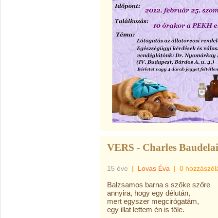
VERS - Charles Baudela
15 éve
|
Lovas Éva
|
0 hozzászól
Balzsamos barna s szőke szőre
annyira, hogy egy délután,
mert egyszer megcirógatám,
egy illat lettem én is tőle.