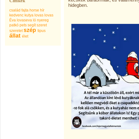
Címkék
hidegben.
család
fajta
horse
hír
kedvenc
kutya
lovas
lovas
Éva
lovaseva
ló
nyereg
patkó
pets
segít
szeret
szép
szeretet
tipus
állat
élet