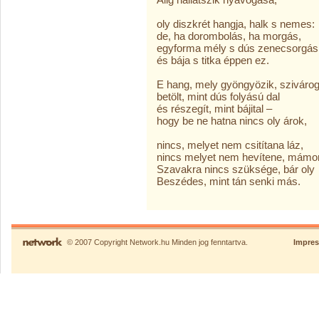
oly diszkrét hangja, halk s nemes:
de, ha dorombolás, ha morgás,
egyforma mély s dús zenecsorgás
és bája s titka éppen ez.
E hang, mely gyöngyözik, sziváro
betölt, mint dús folyású dal
és részegít, mint bájital –
hogy be ne hatna nincs oly árok,
nincs, melyet nem csitítana láz,
nincs melyet nem hevítene, mámor
Szavakra nincs szüksége, bár oly
Beszédes, mint tán senki más.
© 2007 Copyright Network.hu Minden jog fenntartva.
Impre