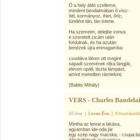
Ő a hely áldó szelleme,
mindent birodalmában ő visz:
ítél, kormányoz, ihlet, őriz;
tündére tán, tán istene.
Ha szemeim, delejbe vonva
e szeretett cicám után
fordulnak, és ha azután
benézek újra enmagamba:
csodálva látom ott megint
sápadt szemének ritka lángját,
eleven opált, tiszta lámpást,
amint meredten rámtekint.
(Babits Mihály)
VERS - Charles Baudela
15 éve
|
Lovas Éva
|
0 hozzászól
Mintha az lenne a lakása,
agyamban ide-oda jár
egy szép nagy macska, - csupa bá
Alig hallatszik nyávogása,