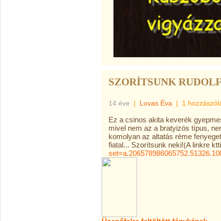
SZORÍTSUNK RUDOL
14 éve
|
Lovas Éva
|
1 hozzászól
Ez a csinos akita keverék gyepmest
mivel nem az a bratyizós típus, ne
komolyan az altatás réme fenyeget
fiatal... Szorítsunk neki!(A linkre k
set=a.206578986065752.51326.10