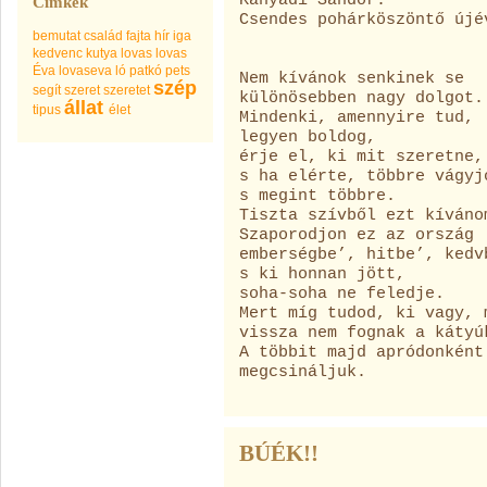
Kányádi Sándor:
Címkék
Csendes pohárköszöntő újé
bemutat
család
fajta
hír
iga
kedvenc
kutya
lovas
lovas
Éva
lovaseva
ló
patkó
pets
Nem kívánok senkinek se
szép
segít
szeret
szeretet
különösebben nagy dolgot.
állat
tipus
élet
Mindenki, amennyire tud,
legyen boldog,
érje el, ki mit szeretne,
s ha elérte, többre vágyj
s megint többre.
Tiszta szívből ezt kíváno
Szaporodjon ez az ország
emberségbe’, hitbe’, kedv
s ki honnan jött,
soha-soha ne feledje.
Mert míg tudod, ki vagy, 
vissza nem fognak a kátyú
A többit majd apródonként
megcsináljuk.
BÚÉK!!