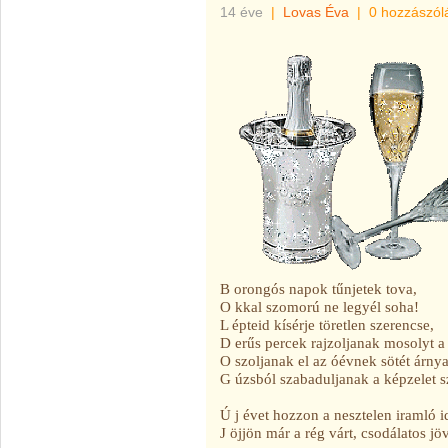
14 éve
|
Lovas Éva
|
0 hozzászól
B orongós napok tűnjetek tova,
O kkal szomorú ne legyél soha!
L épteid kísérje töretlen szerencse,
D erűs percek rajzoljanak mosolyt a
O szoljanak el az óévnek sötét árnya
G úzsból szabaduljanak a képzelet s
Ú j évet hozzon a nesztelen iramló i
J öjjön már a rég várt, csodálatos jö