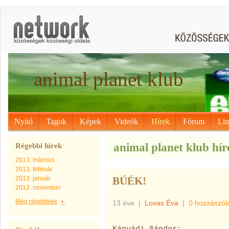
animal planet klub
Nyitó
Tagok
Képek
Videók
Hírek
Fórum
Li
animal planet klub hír
Régebbi hírek
2013. március
2013. február
2013. január
BÚÉK!
2012. november
Még régebbiek
13 éve
|
Lovas Éva
|
0 hozzászól