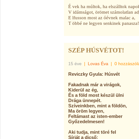
É vek ha múltok, ha elszálltok napo
V idámságot, örömet számolatlan ad
E lfusson most az óévnek malac a,
T öbbé ne legyen senkinek panasza!
SZÉP HÚSVÉTOT!
15 éve
|
Lovas Éva
|
0 hozzászól
Reviczky Gyula: Húsvét
Fakadnak már a virágok,
Kiderül az ég,
És a föld most készül ülni
Drága ünnepét.
Szíveinkben, mint a földön,
Ma öröm legyen,
Feltámast az isten-ember
Győzedelmesen!
Aki tudja, mint töré fel
Sírját a dicső;