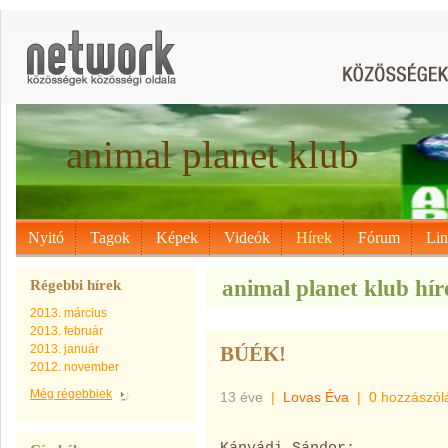
animal planet klub
Nyitó
Tagok
Képek
Videók
Hírek
Fórum
Li
animal planet klub hír
Régebbi hírek
2013. március
2013. február
2013. január
BÚÉK!
2012. november
Még régebbiek
13 éve
|
Lovas Éva
|
0 hozzászól