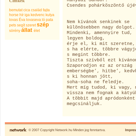
Kányádi Sándor:
Címkék
Csendes pohárköszöntő újé
bemutat
cica
család
fajta
horse
hír
iga
kedvenc
kutya
lovas Éva
lovaseva
ló
pata
Nem kívánok senkinek se
szép
pets
segít
szeret
különösebben nagy dolgot.
állat
sörény
élet
Mindenki, amennyire tud,
legyen boldog,
érje el, ki mit szeretne,
s ha elérte, többre vágyj
s megint többre.
Tiszta szívből ezt kíváno
Szaporodjon ez az ország
emberségbe’, hitbe’, kedv
s ki honnan jött,
soha-soha ne feledje.
Mert míg tudod, ki vagy, 
vissza nem fognak a kátyú
A többit majd apródonként
megcsináljuk.
© 2007 Copyright Network.hu Minden jog fenntartva.
Impre