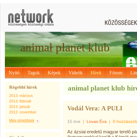
animal planet klub
Nyitó
Tagok
Képek
Videók
Hírek
Fórum
Li
animal planet klub hír
Régebbi hírek
2013. március
2013. február
2013. január
Vodál Vera: A PULI
2012. november
Még régebbiek
15 éve
|
Lovas Éva
|
0 hozzászól
Az ázsiai eredetű magyar terelő pá
ősmagyarokkal került a Kárpát-med