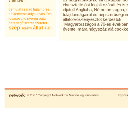
Címkék
elvesztette ősi foglalkozását és i
eljutott Angliába, Németországba, ső
bemutat
család
fajta
horse
hír
kedvenc
kutya
lovas Éva
tulajdonságairól és népszerűségi in
lovaseva
ló
nyereg
pata
állatorvos-tenyésztőt kérdeztük.
pets
segít
szeret
szeretet
"Magyarországon a 70-es években 1
szép
állat
sörény
élet
évente, mára négyszáz alá csökken
© 2007 Copyright Network.hu Minden jog fenntartva.
Impre