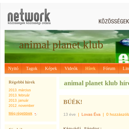
animal planet klub
Nyitó
Tagok
Képek
Videók
Hírek
Fórum
Li
animal planet klub hír
Régebbi hírek
2013. március
2013. február
2013. január
BÚÉK!
2012. november
Még régebbiek
13 éve
|
Lovas Éva
|
0 hozzászól