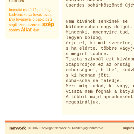
Kányádi Sándor:
Címkék
Csendes pohárköszöntő újé
bemutat
család
fajta
hír
iga
kedvenc
kutya
lovas
lovas
Éva
lovaseva
ló
patkó
pets
Nem kívánok senkinek se
szép
segít
szeret
szeretet
különösebben nagy dolgot.
állat
sörény
élet
Mindenki, amennyire tud,
legyen boldog,
érje el, ki mit szeretne,
s ha elérte, többre vágyj
s megint többre.
Tiszta szívből ezt kíváno
Szaporodjon ez az ország
emberségbe’, hitbe’, kedv
s ki honnan jött,
soha-soha ne feledje.
Mert míg tudod, ki vagy, 
vissza nem fognak a kátyú
A többit majd apródonként
megcsináljuk.
© 2007 Copyright Network.hu Minden jog fenntartva.
Impre