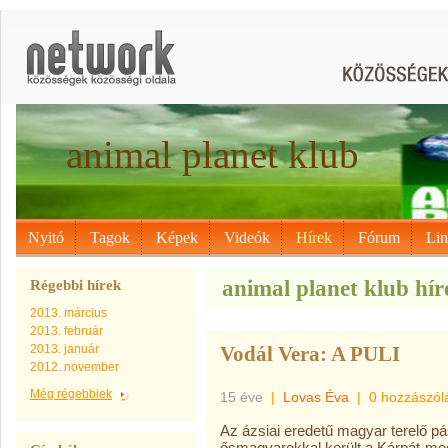
animal planet klub
Nyitó
Tagok
Képek
Videók
Hírek
Fórum
Li
animal planet klub híre
Régebbi hírek
2013. március
2013. február
2013. január
Vodál Vera: A PULI
2012. november
Még régebbiek
15 éve
|
Lovas Éva
|
0 hozzászól
Az ázsiai eredetű magyar terelő pá
ősmagyarokkal került a Kárpát-med