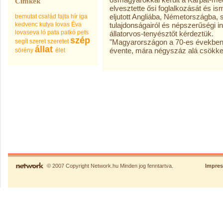
Címkék
elvesztette ősi foglalkozását és i
eljutott Angliába, Németországba, ső
bemutat
család
fajta
hír
iga
kedvenc
kutya
lovas Éva
tulajdonságairól és népszerűségi in
lovaseva
ló
pata
patkó
pets
állatorvos-tenyésztőt kérdeztük.
szép
segít
szeret
szeretet
"Magyarországon a 70-es években 1
állat
évente, mára négyszáz alá csökken
sörény
élet
© 2007 Copyright Network.hu Minden jog fenntartva.
Impre