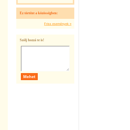
Ez történt a közösségben:
Friss események »
Szólj hozzá te is!