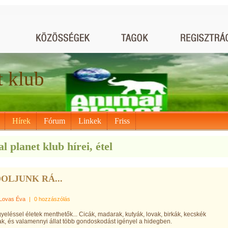
t klub
Hírek
Fórum
Linkek
Friss
l planet klub hírei, étel
OLJUNK RÁ...
Lovas Éva
|
0 hozzászólás
gyeléssel életek menthetők... Cicák, madarak, kutyák, lovak, birkák, kecskék
k, és valamennyi állat több gondoskodást igényel a hidegben.