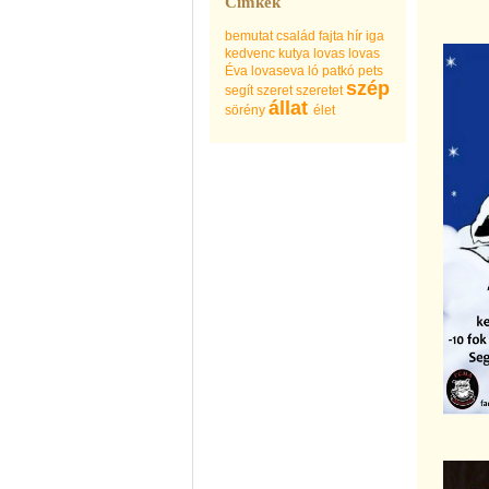
Címkék
bemutat
család
fajta
hír
iga
kedvenc
kutya
lovas
lovas
Éva
lovaseva
ló
patkó
pets
szép
segít
szeret
szeretet
állat
sörény
élet