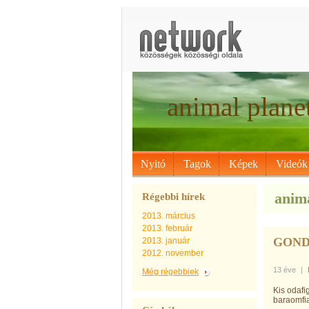
animal plane
Nyitó
Tagok
Képek
Videók
anima
Régebbi hírek
2013. március
2013. február
GOND
2013. január
2012. november
13 éve
|
Még régebbiek
Kis odafi
baraomfia